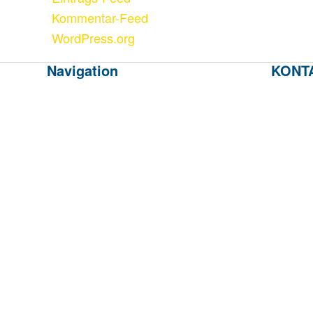
Kommentar-Feed
WordPress.org
Navigation
KONT
Kommunikation
info@pi
Sales
Telefon
Marken und Hersteller
Über uns
Das Team
Kontakt
© Copyright - Carl Pistor GmbH
AGB
Impressum
Datenschutzerklärung
Barrierefreiheit