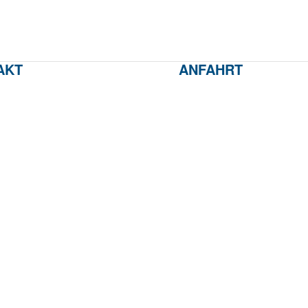
AKT
ANFAHRT
stor-elektro.de
CARL PISTOR GmbH
 0 22 36 – 333 040
Industrievertretungen
Otto-Hahn-Straße 7
50997 Köln